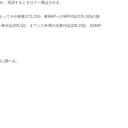
われ、承諾するとモロクへ飛ばされる。
や南東(173,215)、東MAPへのWP付近(276,165)の順
角付近(205,52)、オアシス外周の北東付近(226,235)、北MAP
96)の順に調べる。
。