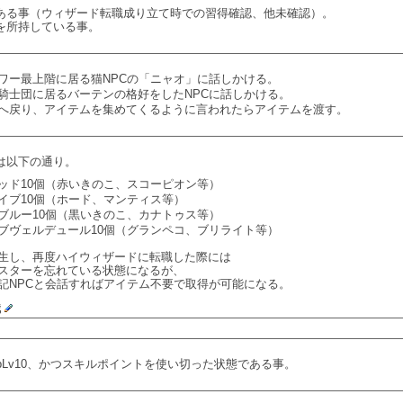
ある事（ウィザード転職成り立て時での習得確認、他未確認）。
を所持している事。
ワー最上階に居る猫NPCの「ニャオ」に話しかける。
騎士団に居るバーテンの格好をしたNPCに話しかける。
へ戻り、アイテムを集めてくるように言われたらアイテムを渡す。
は以下の通り。
ッド10個（赤いきのこ、スコーピオン等）
イブ10個（ホード、マンティス等）
ブルー10個（黒いきのこ、カナトゥス等）
ブヴェルデュール10個（グランペコ、ブリライト等）
生し、再度ハイウィザードに転職した際には
スターを忘れている状態になるが、
記NPCと会話すればアイテム不要で取得が可能になる。
職
bLv10、かつスキルポイントを使い切った状態である事。