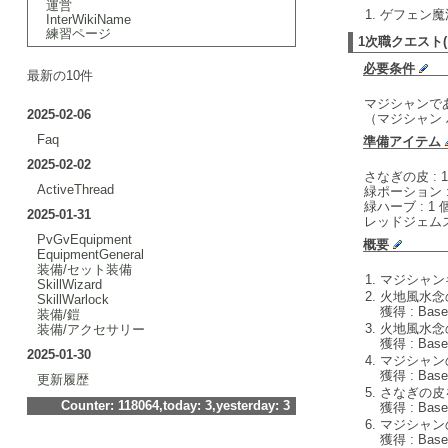
運営
ゲフェン魔
InterWikiName
練習ページ
1次職クエスト
必要条件
最新の10件
マジシャンで
2025-02-06
（マジシャン
Faq
準備アイテム
2025-02-02
さなぎの皮 : 
ActiveThread
緑ポーション :
緑ハーブ : 1 
2025-01-31
レッドジェムスト
PvGvEquipment
概要
EquipmentGeneral
装備/セット装備
マジシャン
SkillWizard
火地風水念
SkillWarlock
獲得 : Base
装備/鎧
火地風水念
装備/アクセサリー
獲得 : Base
2025-01-30
マジシャン
獲得 : Base
更新履歴
さなぎの皮
Counter: 118064,today: 3,yesterday: 3
獲得 : Base
マジシャン
獲得 : Bas