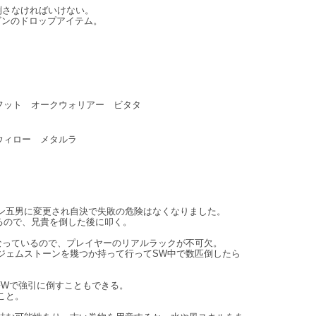
倒さなければいけない。
ゴンのドロップアイテム。
フット オークウォリアー ビタタ
ウィロー メタルラ
。
ン五男に変更され自決で失敗の危険はなくなりました。
るので、兄貴を倒した後に叩く。
なっているので、プレイヤーのリアルラックが不可欠。
ジェムストーンを幾つか持って行ってSW中で数匹倒したら
FWで強引に倒すこともできる。
こと。