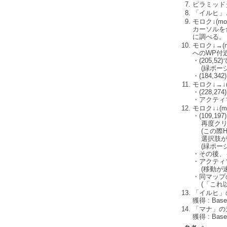
ピラミッド
「イルヒ」
モロク↓(m
カーソルを合
に調べる。
モロク↓→(m
へのWP付近
・(205
(緑ポーシ
・(184,
モロク↓→↓(m
・(228,
・アクティ
モロク↓↓(moc
・(109,
再度クリッ
(この際H
選択肢が出
(緑ポーシ
・その後、
・アクティ
(移動が速
・同マップの
(「これ以
「イルヒ」
獲得 : Base
「マナ」の
獲得 : Bas