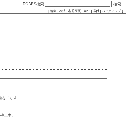
ROBBS検索
[
編集
|
凍結
|
名前変更
|
差分
|
添付
|
バックアップ
]
種をこなす。
が停止中。