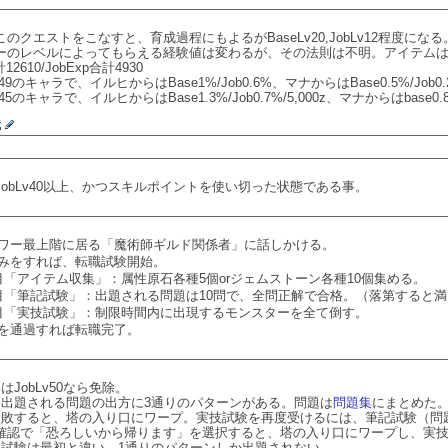
のクエストをこなすと、育成過程にもよるがBaseLv20,JobLv12程度になる
ーのレベルによってもらえる経験値は変わるが、その法則は不明。アイテム
12610/JobExp合計4930
ob49のキャラで、イルヒからはBase1%/Job0.6%、マナからはBase0.5%/Job
ob45のキャラで、イルヒからはBase1.3%/Job0.7%/5,000z、マナからはbase0.8%
職
obLv40以上、かつスキルポイントを使い切った状態である事。
ワー最上階に居る「魔術師ギルド関係者」に話しかける。
みをすれば、転職試験開始。
目「アイテム収集」：属性原石各種5個orジェムストーン各種10個集める。
目「筆記試験」：出題される問題は10問で、全問正解で合格。（落第すると
目「実技試験」：制限時間内に出現するモンスターを全て倒す。
を通過すれば転職完了。
はJobLv50なら免除。
、出題される問題の出方に3通りのパターンがある。問題は
問題集
にまとめた
失敗すると、塔の入り口にワープ。実技試験を再度受けるには、筆記試験（問
確認で「恐ろしいから帰ります」を選択すると、塔の入り口にワープし、実
記試験は最初と違い、1通りのパターンしか出題されない。