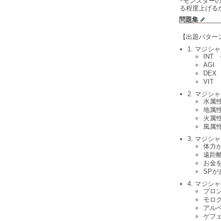
･モンスター
る程度上げる
問題集
【出題パター
1. マジ
INT 
AGI
DEX
VIT
2. マジ
水属
地属性
火属
風属
3. マジ
体力
遠距
お金
SPが
4. マジ
プロ
モロ
アル
ゲフ