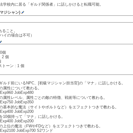
法学校内に居る「ギルド関係者」に話しかけると転職可能。
(マジシャン)
あること。
 ハイの場合は不可）
10個
 2 個
個
ーン : 1 個
ギルド前にいるNPC、[初級マジシャン担当官]の「マナ」に話しかける。
の属性について教わる。
Exp960 JobExp480
の属性レベル、属性ごとの敵の特徴、戦術等について教わる。
Exp750 JobExp350
の基本的な魔法（サイトやボルトなど）をエフェクトつきで教わる。
Exp400 JobExp200
を10個持って「マナ」に話しかける。
Exp400 JobExp200
の上位の魔法（FWやFDなど）をエフェクトつきで教わる。
eExp2100 JobExp700 S2ワンド