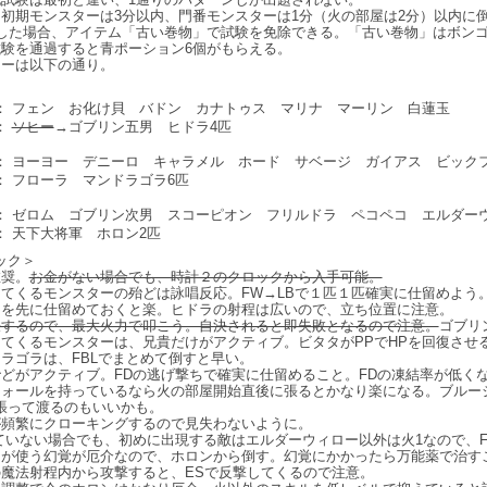
は初期モンスターは3分以内、門番モンスターは1分（火の部屋は2分）以内に
第した場合、アイテム「古い巻物」で試験を免除できる。「古い巻物」はボン
試験を通過すると青ポーション6個がもらえる。
ターは以下の通り。
 ： フェン お化け貝 バドン カナトゥス マリナ マーリン 白蓮玉
：
ソヒー
→ゴブリン五男 ヒドラ4匹
 ： ヨーヨー デニーロ キャラメル ホード サベージ ガイアス ビック
： フローラ マンドラゴラ6匹
 ： ゼロム ゴブリン次男 スコーピオン フリルドラ ペコペコ エルダー
： 天下大将軍 ホロン2匹
ック＞
推奨。
お金がない場合でも、時計２のクロックから入手可能。
出てくるモンスターの殆どは詠唱反応。FW→LBで１匹１匹確実に仕留めよう
ラを先に仕留めておくと楽。ヒドラの射程は広いので、立ち位置に注意。
決するので、最大火力で叩こう。自決されると即失敗となるので注意。
ゴブリ
出てくるモンスターは、兄貴だけがアクティブ。ビタタがPPでHPを回復させ
ドラゴラは、FBLでまとめて倒すと早い。
殆どがアクティブ。FDの逃げ撃ちで確実に仕留めること。FDの凍結率が低く
ウォールを持っているなら火の部屋開始直後に張るとかなり楽になる。ブルー
張って渡るのもいいかも。
が頻繁にクローキングするので見失わないように。
していない場合でも、初めに出現する敵はエルダーウィロー以外は火1なので、
ンが使う幻覚が厄介なので、ホロンから倒す。幻覚にかかったら万能薬で治す
の魔法射程内から攻撃すると、ESで反撃してくるので注意。