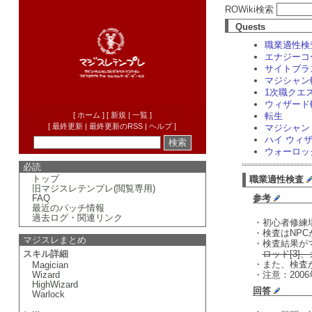
ROWiki検索
Quests
職業適性検
エナジーコ
サイトブラ
マジシャン
1次職クエス
ウィザード
[
ホーム
] [
新規
|
一覧
]
転生
[
最終更新
|
最終更新のRSS
|
ヘルプ
]
マジシャン
ハイ ウィ
ウォーロッ
必読
トップ
職業適性検査
旧マジスレテンプレ(閲覧専用)
FAQ
参考
最近のパッチ情報
過去ログ
・
関連リンク
・初心者修練
・検査はNP
マジスレまとめ
・検査結果が
スキル詳細
ロッド[3]
・また、検査
Magician
Wizard
・注意：200
HighWizard
回答
Warlock