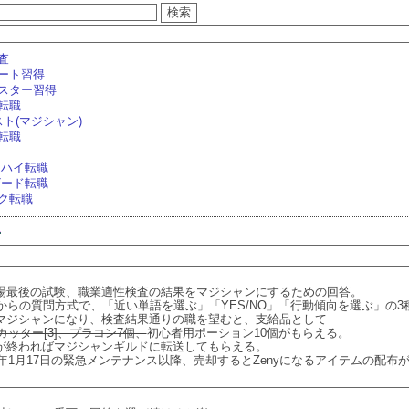
査
ート習得
スター習得
転職
ト(マジシャン)
転職
 ハイ転職
ザード転職
ク転職
場最後の試験、職業適性検査の結果をマジシャンにするための回答。
Cからの質問方式で、「近い単語を選ぶ」「YES/NO」「行動傾向を選ぶ」の3
マジシャンになり、検査結果通りの職を望むと、支給品として
、カッター[3]、プラコン7個、
初心者用ポーション10個がもらえる。
が終わればマジシャンギルドに転送してもらえる。
6年1月17日の緊急メンテナンス以降、売却するとZenyになるアイテムの配布