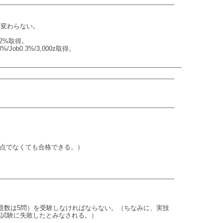
。
は変わらない。
0.2%取得。
/Job0.3%/3,000z取得。
満点でなくても合格できる。）
。
題数は5問）を受験しなければならない。（ちなみに、実技
技試験に失敗したとみなされる。）