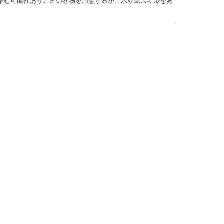
詰む可能性あり。古い巻物を用意するか、水や風スキルをあ