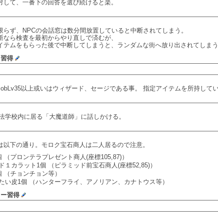
対して、一番下の回答を選び続けると楽。
限らず、NPCの会話窓は数分間放置していると中断されてしまう。
断なら検査を最初からやり直しで済むが、
テムをもらった後で中断してしまうと、ランダムな街へ放り出されてしま
ト習得
obLv35以上或いはウィザード、セージである事。 指定アイテムを所持して
法学校内に居る「大魔道師」に話しかける。
は以下の通り。モロク宝石商人は二人居るので注意。
 （プロンテラプレゼント商人(座標105,87)）
１カラット1個 （ピラミッド前宝石商人(座標52,85)）
個 （チョンチョン等）
たい皮1個 （ハンターフライ、アノリアン、カナトウス等）
ター習得