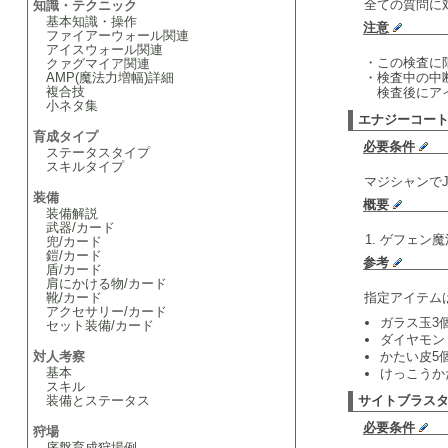
全ての質問に
知識・テクニック
基本知識・操作
注意
ファイアーウォール関連
アイスウォール関連
・この検査に
クァグマイア関連
AMP(魔法力増幅)詳細
・検査中の中
複合技
検査後にアイ
小ネタ集
エナジーコー
育成タイプ
必要条件
ステータスタイプ
スキルタイプ
マジシャンでJ
装備
概要
装備解説
武器/カード
ゲフェン魔
兜/カード
鎧/カード
参考
盾/カード
肩にかける物/カード
靴/カード
指定アイテム
アクセサリー/カード
ガラス玉3個
セット装備/カード
ダイヤモンド
対人考察
かたい皮5
基本
けっこうか
スキル
装備とステータス
サイトブラス
必要条件
狩場
序盤育成狩場例