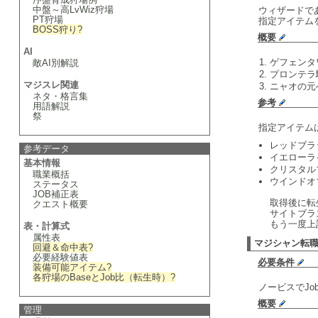
中盤～高LvWiz狩場
ウィザードで
PT狩場
指定アイテム
BOSS狩り
?
概要
AI
ゲフェンタ
敵AI別解説
プロンテラ
マジスレ関連
ニャオの元
ネタ・格言集
参考
用語解説
祭
指定アイテム
レッドブラ
参考データ
イエローラ
基本情報
クリスタル
職業概括
ウインドオ
ステータス
JOB補正表
取得後に転
クエスト概要
サイトブラ
もう一度上
表・計算式
属性表
マジシャン転
回避＆命中表
?
必要経験値表
必要条件
装備可能アイテム
?
各狩場のBaseとJob比（転生時）
?
ノービスでJo
概要
管理