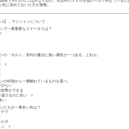
の調整で今のホロンはかなり厄介。火以外のスキルを低レベルで抑えていると
か先に決めておいた方が無難。
ン1】…マジシャンについて
シャンで一番重要なステータスは？
○
シャンの「ボルト」系列の魔法に無い属性が一つある。どれか。
性
 ○
性
性
シャンの特徴から一番離れているものを選べ。
が少ない
離攻撃ができる
を儲けるのに良い ○
多い
シャンたちが一番多い街は？
ンテラ
ク
ベルタ
ェン ○