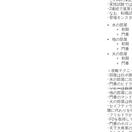
･実技試験で
･2連続で落
･なお、転職
･登場モンス
水の部屋
初期
門番 
地の部屋
初期
門番 
火の部屋
初期
門番 
＜攻略テクニ
･回復は白ポ
･水の部屋に
･門番のヒド
･
ソヒーは自
･地の部屋に
･門番のマン
･火の部屋は
･セイフティ
隣に代わりを
･フリルドラ
･FDを取得
･門番のホロ
･天下大将軍