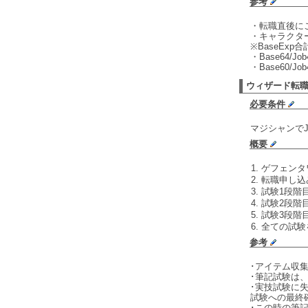
参考
・転職直後にこ
・キャラクタ
※BaseExp合計
・Base64/J
・Base60/J
ウィザード転
必要条件
マジシャンでJ
概要
ゲフェンタ
転職申し込
試験1段階
試験2段階
試験3段階
全ての試験
参考
･アイテム収集
･筆記試験は
･実技試験に
試験への最終
･この時の筆