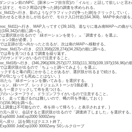
ダンジョン前のNPC、[新米シーフ担当官]の「イルヒ」と話して欲しいと言
と話すと、モロク周辺の[争った跡]の調査を求められる。
oc_fild12)へ行き、影のようなグラフィックの[争った跡]をクリックしていく。
わせると吹き出しが出るので、モロク入口付近(164,369)、MAP中央の坂を上ってや
oc_fild11)へ行き、MAP入ってすぐ(39,163)、道なりに進み南MAPへの曲がり
(184,342)の順に調べる。
,52)では選択肢が出るので「緑ポーションを使う」→「調査する」を選ぶ。
ョン1個が必要。)
342)では足跡が北へ向かったと出るが、次は南のMAPへ移動する。
oc_fild17)へ行き、(213,358)(228,274)(34,292)の順に調べる。
274)では布を見つけるまで調査を繰り返す。
ブのサンドマンがいるので注意すること。
_fild18)へ行き、(346,296)(309,257)(177,333)(111,303)(109,197)(156,
197)では選択肢が出るので「ちょっと調べてみよう」を選ぶ。
クすると毒の罠にかかることがあるが、選択肢が出るまで続ける。
Pが0になっても死ぬことはない。)
たら「緑ポーションを撒いてみる」を選択する。
ョン、緑ハーブ、レッドジェムストーンが1個必要。)
もう一度クリックして布を見つける。
ブのハンターフライ、ドラゴンフライがいるので注意すること。
く、走って逃げるのは難しいので、蝿の羽を準備しておく)
(156,96)を調べる。
上調査は不可能なので、布を持って帰ろう」と表示されます。)
の元へ戻り、会話すると選択肢が出るので「調査終了しました」を選択する
Exp5000 JobExp2000 5000Zeny
元へ戻り、話を聞けばクエスト終了。
eExp3000 JobExp1000 3000Zeny S0シルクローブ