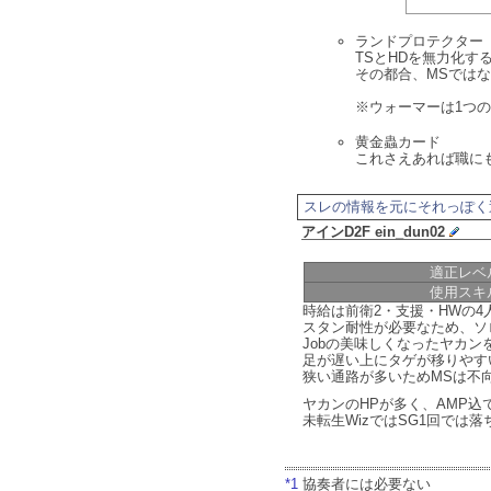
ランドプロテクター
TSとHDを無力化す
その都合、MSではな
※ウォーマーは1つの
黄金蟲カード
これさえあれば職に
スレの情報を元にそれっぽく
アインD2F ein_dun02
適正レベ
使用スキ
時給は前衛2・支援・HWの4
スタン耐性が必要なため、ソ
Jobの美味しくなったヤカン
足が遅い上にタゲが移りやす
狭い通路が多いためMSは不
ヤカンのHPが多く、AMP込
未転生WizではSG1回では
*1
協奏者には必要ない