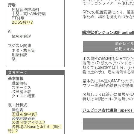
でドラゴンフィアーを使われ
狩場
序盤育成狩場例
RRでの配置変更により、通
中盤～高LvWiz狩場
るため、場所を覚え近づかな
PT狩場
BOSS狩り
?
AI
蟻地獄ダンジョンB2F anthel
敵AI別解説
適正レベ
マジスレ関連
使用スキ
ネタ・格言集
用語解説
ボス属性の蟻3種をCrRでひ
祭
装備は+7↑茨のヘアバンドと+
無くても2回撃てば十分。(た
鎧は土(or火)、盾を装備す
参考データ
基本情報
基本的に1本道のMAPなので
職業概括
マヤー遭遇時の対処も支援側
ステータス
JOB補正表
名無しよりは遥かに敷居が低
クエスト概要
狩りは単調かつレアも無いの
表・計算式
属性表
ジュピロス古代遺跡 juperos
回避＆命中表
?
必要経験値表
装備可能アイテム
?
各狩場のBaseとJob比（転生
時）
?