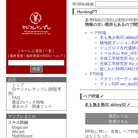
ROWiki検索
HuntingPT
参考時給の項目は環境や時期
情報の古い箇所もあるので閲
ペア狩場
名も無き島02 abbey0
蟻地獄ダンジョンB2F an
ジュピロス古代遺跡 jup
[
ホーム
] [
新規
|
一覧
]
トール火山 thor_v03
[
最終更新
|
最終更新のRSS
|
ヘルプ
]
生体工学研究所 lhz_d
生体工学研究所 lhz_d
捻じれた時間の時計
PT狩場
スカラバガーデン dic_
必読
アインD2F ein_dun0
トップ
旧マジスレテンプレ(閲覧専
用)
ペア狩場
FAQ
最近のパッチ情報
名も無き島02 abbey02
過去ログ
・
関連リンク
適正レベル
マジスレまとめ
使用スキル
スキル詳細
Magician
RR化に伴い、名無しペア狩場
Wizard
HighWizard
はなくなった。