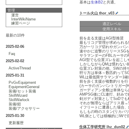
基本は
生体B2
と共通。
管理
トール火山 thor_v03
運営
InterWikiName
練習ページ
適正レベル
使用スキル
最新の10件
前を走る支援はAGI型推奨
最もリコグ管理が求められる
2025-02-06
万が一リコグ切れやガンバン
速やかに追撃のリリースSG
Faq
サラマンダーのFBLカーサの
AGI型でも位置ズレを起こ
2025-02-02
しかしながらQMは慣れない
ActiveThread
位置ズレ対策の他、SWの持
狩り方は単体～数匹釣ってS
2025-01-31
WLは最低限サラマンダー1
前を歩く支援が複数釣りを行
PvGvEquipment
(カーサのガンバントリガー(H
EquipmentGeneral
ガーディアン全般は単体なら
装備/セット装備
AMPSG後にCL連打、好み
SkillWizard
剣ガディ対策としてSoDでも
SkillWarlock
それが無理ならばアリス盾→
装備/鎧
イフリートに遭遇した場合、
装備/アクセサリー
もしもの時のスタン(リカバリ
2025-01-30
WL側としては積極的にIW
更新履歴
生体工学研究所 lhz_dun02