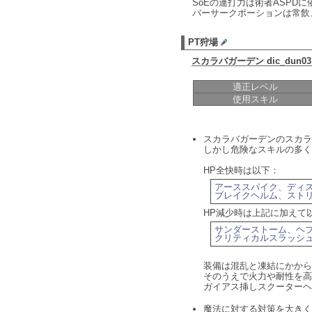
SoEの連打力は術者ASPD
バーサークポーションは常飲
PT狩場
スカラバガーデン dic_dun0
適正レベル
使用スキル
スカラバガーデンのスカ
しかし危険なスキルの多く
HP全快時は以下：
アーススパイク、ディス
ブレイクヘルム、スト
HP減少時は上記に加えて
サンダーストーム、ヘブ
クリティカルスラッシ
装備は混乱と凍結にかか
そのうえで火力や耐性を
ガイアス挿しスクーター
魔法に対する対策を大きく