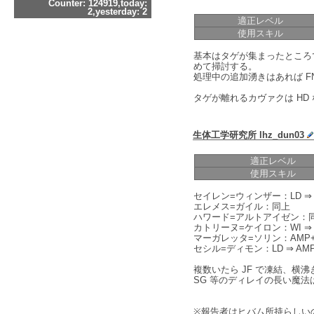
Counter: 124919,today:
2,yesterday: 2
適正レベル
使用スキル
基本はタゲが集まったところで 
めて掃討する。
処理中の追加湧きはあれば F
タゲが離れるカヴァクは HD
生体工学研究所 lhz_dun03
適正レベル
使用スキル
セイレン=ウィンザー：LD ⇒ C
エレメス=ガイル：同上
ハワード=アルトアイゼン：
カトリーヌ=ケイロン：WI ⇒ AM
マーガレッタ=ソリン：AMP+HI
セシル=ディモン：LD ⇒ AMP+
複数いたら JF で凍結、横沸
SG 等のディレイの長い魔
※報告者はヒバム所持らしい