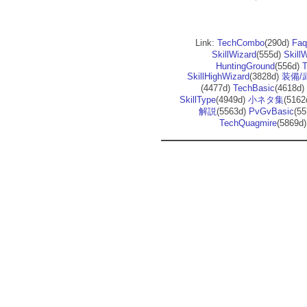
Link:
TechCombo
(290d)
Fa
SkillWizard
(555d)
Skill
HuntingGround
(556d)
T
SkillHighWizard
(3828d)
装備/
(4477d)
TechBasic
(4618d
SkillType
(4949d)
小ネタ集
(5162
解説
(5563d)
PvGvBasic
(5
TechQuagmire
(5869d