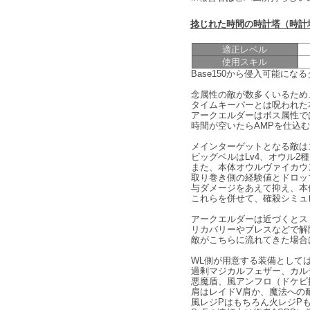
捻じれた時間の時計塔（時計
適正レベル
使用スキル
Base150から侵入可能にな
念属性の敵が数多くいるため
タイムキーパーとは呪われた本
アークエルダーはボス属性で
時間が空いたらAMPを仕込
メインターゲットとなる敵は
ビッグベルはLv4、オウル2
また、本体オウルヴァイカウ
取り巻き側の経験値とドロッ
与ダメージをあえて抑え、本
これらを併せて、確殺シミュ
アークエルダーは近づくとス
リカバリーやブレスなどで解
敵がこちらに流れてきた場合
WL側が用意する装備として
過剰マジカルフェザー、カルデ
悪魔盾、風アンフロ（ドケビ
肩はレイドV肩か、魔法への
風レジPはもちろん火レジP