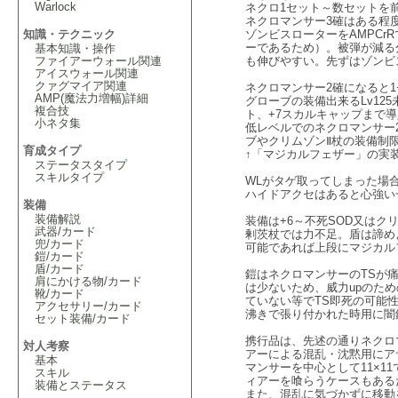
Warlock
ネクロ1セット～数セットを前
ネクロマンサー3確はある程
知識・テクニック
ゾンビスローターをAMPC
ーであるため）。被弾が減る
基本知識・操作
ファイアーウォール関連
も伸びやすい。先ずはゾンビ
アイスウォール関連
クァグマイア関連
ネクロマンサー2確になると1
AMP(魔法力増幅)詳細
グローブの装備出来るLv12
複合技
ト、+7スカルキャップまで導
小ネタ集
低レベルでのネクロマンサー
ブやクリムゾンⅡ杖の装備制
育成タイプ
↑「マジカルフェザー」の実
ステータスタイプ
スキルタイプ
WLがタゲ取ってしまった場
ハイドアクセはあると心強い
装備
装備解説
装備は+6～不死SOD又はク
武器/カード
剰茨杖では力不足。盾は諦め
兜/カード
可能であれば上段にマジカル
鎧/カード
盾/カード
鎧はネクロマンサーのTSが
肩にかける物/カード
は少ないため、威力upのた
靴/カード
ていない等でTS即死の可能
アクセサリー/カード
沸きで張り付かれた時用に闇
セット装備/カード
携行品は、先述の通りネクロ
対人考察
アーによる混乱・沈黙用にア
基本
マンサーを中心として11×
スキル
ィアーを喰らうケースもある
装備とステータス
また、混乱に気づかずに移動