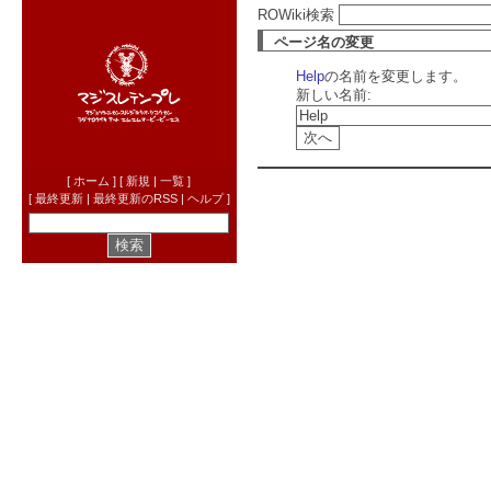
ROWiki検索
ページ名の変更
Help
の名前を変更します。
新しい名前:
[
ホーム
] [
新規
|
一覧
]
[
最終更新
|
最終更新のRSS
|
ヘルプ
]