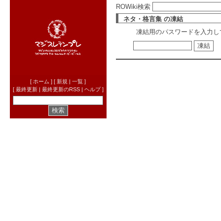
ROWiki検索
ネタ・格言集
の凍結
凍結用のパスワードを入力し
[
ホーム
] [
新規
|
一覧
]
[
最終更新
|
最終更新のRSS
|
ヘルプ
]